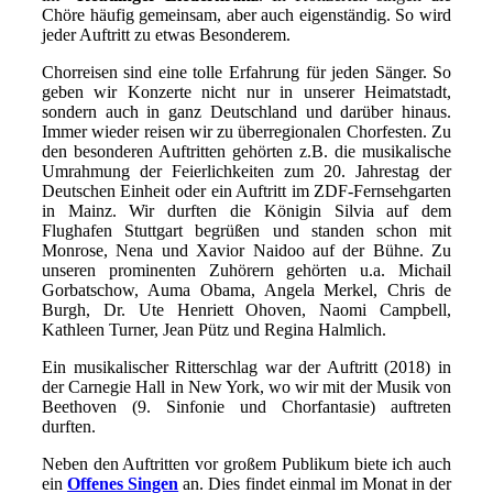
Chöre häufig gemeinsam, aber auch eigenständig. So wird
jeder Auftritt zu etwas Besonderem.
Chorreisen sind eine tolle Erfahrung für jeden Sänger. So
geben wir Konzerte nicht nur in unserer Heimatstadt,
sondern auch in ganz Deutschland und darüber hinaus.
Immer wieder reisen wir zu überregionalen Chorfesten. Zu
den besonderen Auftritten gehörten z.B. die musikalische
Umrahmung der Feierlichkeiten zum 20. Jahrestag der
Deutschen Einheit oder ein Auftritt im ZDF-Fernsehgarten
in Mainz. Wir durften die Königin Silvia auf dem
Flughafen Stuttgart begrüßen und standen schon mit
Monrose, Nena und Xavior Naidoo auf der Bühne. Zu
unseren prominenten Zuhörern gehörten u.a. Michail
Gorbatschow, Auma Obama, Angela Merkel, Chris de
Burgh, Dr. Ute Henriett Ohoven, Naomi Campbell,
Kathleen Turner, Jean Pütz und Regina Halmlich.
Ein musikalischer Ritterschlag war der Auftritt (2018) in
der Carnegie Hall in New York, wo wir mit der Musik von
Beethoven (9. Sinfonie und Chorfantasie) auftreten
durften.
Neben den Auftritten vor großem Publikum biete ich auch
ein
Offenes Singen
an. Dies findet einmal im Monat in der